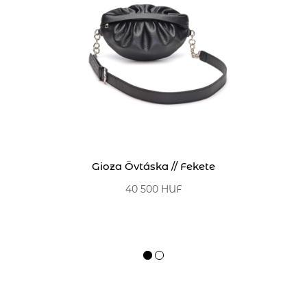
Gioza Övtáska // Fekete
Sz
40 500 HUF