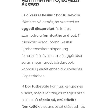
FENNTARTHATÓ, EGYEDI
ÉKSZER
Ez a
kézzel készült bőr fülbevaló
tökéletes választás, ha szereted az
egyedi ékszereket
és fontos
számodra a
fenntartható divat
. A
fülbevaló valódi bőrből készül,
újrahasznosított alapanyag
felhasználásával: a táskák gyártása
során megmaradt bőrdarabok
kapnak új életet ebben a különleges
kiegészítőben.
A
bőr fülbevaló
könnyű, kényelmes
viselet, mégis látványos megjelenést
biztosít. A
rézalapú, ezüstözött
fémkellék
elegáns összhatást ad, így