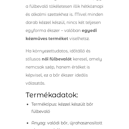
a fülbevaló tökéletesen illik hétköznapi
és alkalmi szettekhez is. Mivel minden
darab kézzel készül, nincs két teljesen
egyforma ékszer – valóban
egyedi
kézműves terméket
viselhetsz.
Ha környezettudatos, időtálló és
stílusos
női fülbevalót
keresel, amely
nemcsak szép, hanem értéket is
képvisel, ez a bőr ékszer ideális
választás.
Termékadatok:
Terméktípus: kézzel készült bőr
fülbevaló
Anyag: valódi bőr, újrahasznosított