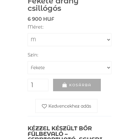
Fekete arany
csillógós
6 900 HUF
Méret:
Szín:
KOSÁRBA
Kedvencekhez adás
KÉZZEL KÉSZÜLT BŐR
FÜLBEVALÓ –