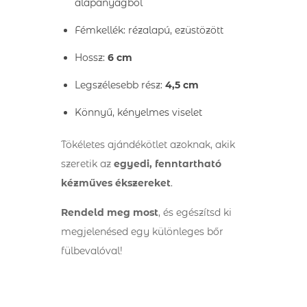
alapanyagból
Fémkellék: rézalapú, ezüstözött
Hossz:
6 cm
Legszélesebb rész:
4,5 cm
Könnyű, kényelmes viselet
Tökéletes ajándékötlet azoknak, akik
szeretik az
egyedi, fenntartható
kézműves ékszereket
.
Rendeld meg most
, és egészítsd ki
megjelenésed egy különleges bőr
fülbevalóval!