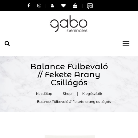
|
|
Balance Fülbevaló
// Fekete Arany
Csillógós
Kezdőlap
Shop
Kiegészítők
Balance Fülbevaló // Fekete arany csillógós