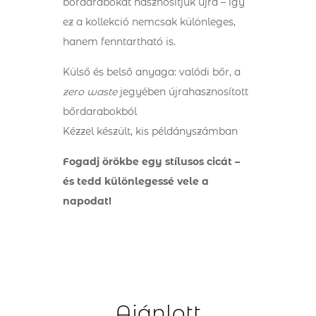
bőrdarabokat hasznosítjuk újra – így
ez a kollekció nemcsak különleges,
hanem fenntartható is.
Külső és belső anyaga: valódi bőr, a
zero waste
jegyében újrahasznosított
bőrdarabokból
Kézzel készült, kis példányszámban
Fogadj örökbe egy stílusos cicát –
és tedd különlegessé vele a
napodat!
Ajánlott