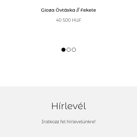
Gioza Övtáska // Fekete
Cica 
40 500 HUF
Hírlevél
Iratkozz fel hírlevelünkre!