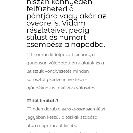
hiszen könnyedén
felfűzheted a
pántjára vagy akár az
övedre is. Vidám
részleteivel pedig
stílust és humort
csempész a napodba.
A finoman kidolgozott cicaarc, a
gondosan válogatott árnyalatok és a
letisztult vonalvezetés minden
korosztály kedvencévé teszi –
ajándéknak is tökéletes választás.
Mitől limitált?
Minden darab a
zero waste
szemlélet
jegyében készül: a táskák szabása
után megmaradt kisebb