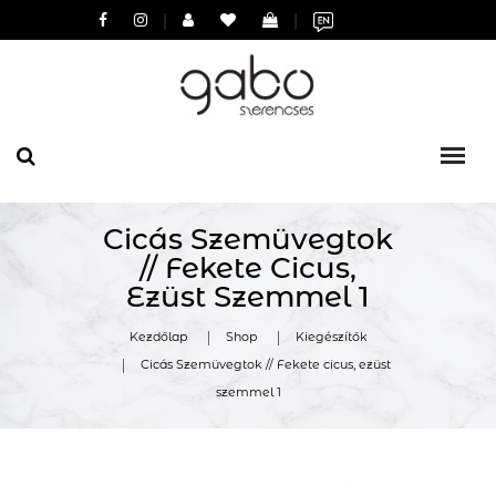
|
|
Cicás Szemüvegtok
// Fekete Cicus,
Ezüst Szemmel 1
Kezdőlap
Shop
Kiegészítők
Cicás Szemüvegtok // Fekete cicus, ezüst
szemmel 1