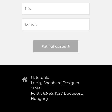
Feliratkozás
Üzletünk:
Lucky Shepherd Designer
Store
Fő str. 63-65. 1027 Budapest,
Hungary