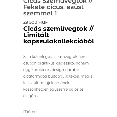
Cicás Szemüvegtok //
Fekete cicus, ezüst
szemmel 1
29 500 HUF
Cicás szemüvegtok //
Limitált
kapszulakollekcióból
Ez a különleges szemüvegtok nem
csupán praktikus kiegészítő, hanem
egy karakteres design-darab is –
cicaformába bújtatva. Játékos, mégis
letisztult megjelenésének
köszönhetően egyszerre bájos és
elegáns.
Méret: