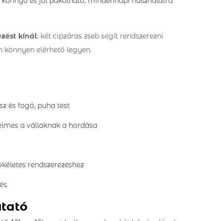
 könnyű és jól pakolható, mindennapi használatra
zést kínál
: két cipzáras zseb segít rendszerezni
 könnyen elérhető legyen.
sz és fogó, puha test
elmes a vállaknak a hordása
tökéletes rendszerezéshez
és
utató