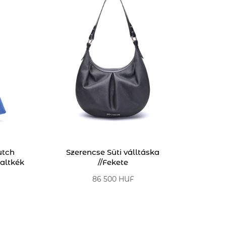
utch
Szerencse Süti válltáska
baltkék
//Fekete
86 500 HUF