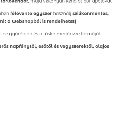
törlőkendőt
, majd vékonyan kend át bőr ápolóval.
kében
félévente egyszer
használj
szilikonmentes,
it a webshopból is rendelhetsz)
r ne gyűrődjön és a táska megőrizze formáját.
erős napfénytől, esőtől és vegyszerektől, olajos