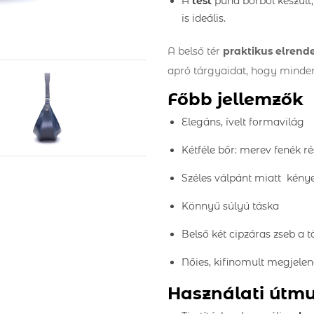
A
test
puha bőrből készült,
is ideális.
A belső tér
praktikus elrende
apró tárgyaidat, hogy minden
Főbb jellemzők
Elegáns, ívelt formavilág
Kétféle bőr: merev fenék ré
Széles válpánt miatt kény
Könnyű súlyú táska
Belső két cipzáras zseb a 
Nőies, kifinomult megjelen
Használati útm