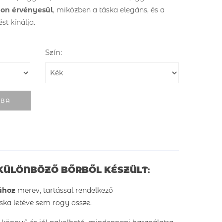
on érvényesül
, miközben a táska elegáns, és a
st kínálja.
Szín:
RBA
KÜLÖNBÖZŐ BŐRBŐL KÉSZÜLT
:
ához
merev, tartással rendelkező
áska letéve sem rogy össze.