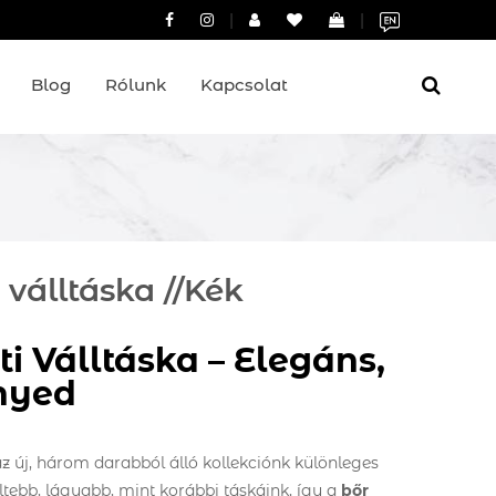
|
|
Blog
Rólunk
Kapcsolat
 válltáska //Kék
i Válltáska – Elegáns,
nyed
z új, három darabból álló kollekciónk különleges
tebb, lágyabb, mint korábbi táskáink, így a
bőr