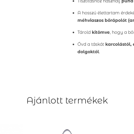
Tisztításhoz használj
puha 
A hosszú élettartam érde
méhviaszos bőrápolót
(am
Tárold
kitömve
, hogy a bő
Óvd a táskát
karcolástól, 
dolgoktól
.
Ajánlott termékek