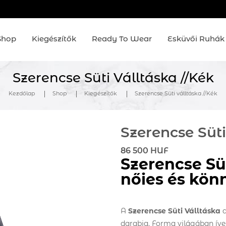
Shop
Kiegészítők
Ready To Wear
Esküvői Ruhák
Szerencse Süti Válltáska //Kék
Kezdőlap
Shop
Kiegészítők
Szerencse Süti válltáska //Kék
Szerencse Süti
86 500 HUF
Szerencse Süt
nőies és kön
A
Szerencse Süti Válltáska
a
darabja. Forma világában ível