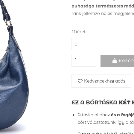
puhasága természetes mód
ránk jellemző nőies megjelené
Méret:
KOSÁ
Kedvencekhez adás
EZ A BŐRTÁSKA
KÉT 
A táska aljahoz
és a fogój
bőrt választottunk, így a t