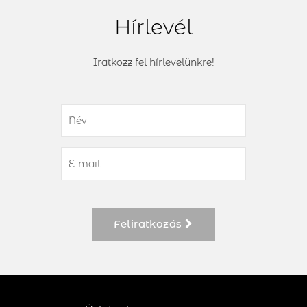
Hírlevél
Iratkozz fel hírlevelünkre!
Feliratkozás