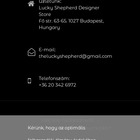
Üzletünk:
Lucky Shepherd Designer
Store
Fő str. 63-65. 1027 Budapest,
Hungary
E-mail:
theluckyshepherd@gmail.com
Telefonszám:
+36 20 342 6972
FIZETÉSI TÁJÉKOZTATÓ
Kérünk, hogy az optimális
ADATTOVÁBBÍTÁSI NYILATKOZAT