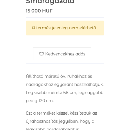
Smaragdzöld
15 000 HUF
A termék jelenleg nem elérhető
Kedvencekhez adás
Állítható méretű öv, ruhákhoz és
nadrágokhoz egyaránt használhatjuk.
Legkisebb mérete 68 cm, legnagyobb
pedig 120 cm.
Ezt a terméket kézzel készítettük az
újrahasznosítás jegyében, hogy a
legkisebb bőrdarabokat is