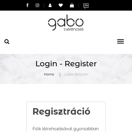
|
|
Login - Register
Home
Login-Register
Regisztráció
Fiók létrehozásával gyorsabban